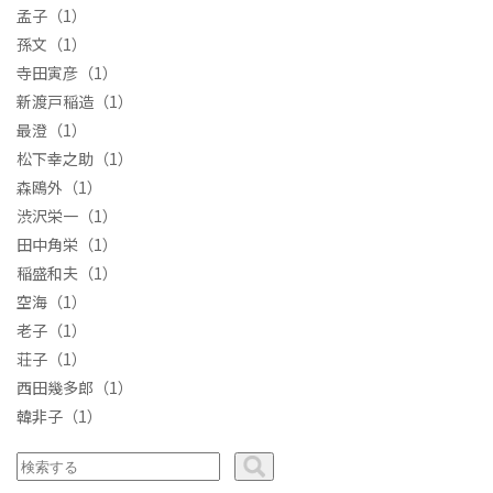
孟子
（1）
孫文
（1）
寺田寅彦
（1）
新渡戸稲造
（1）
最澄
（1）
松下幸之助
（1）
森鴎外
（1）
渋沢栄一
（1）
田中角栄
（1）
稲盛和夫
（1）
空海
（1）
老子
（1）
荘子
（1）
西田幾多郎
（1）
韓非子
（1）