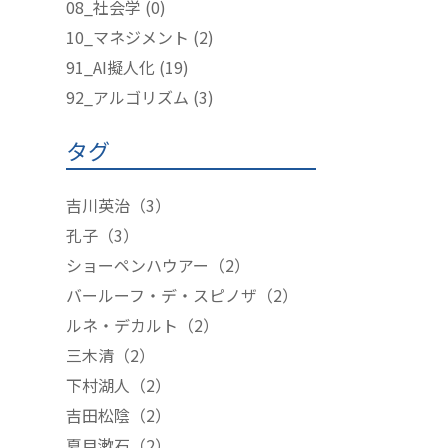
08_社会学
(0)
10_マネジメント
(2)
91_AI擬人化
(19)
92_アルゴリズム
(3)
タグ
吉川英治
（3）
孔子
（3）
ショーペンハウアー
（2）
バールーフ・デ・スピノザ
（2）
ルネ・デカルト
（2）
三木清
（2）
下村湖人
（2）
吉田松陰
（2）
夏目漱石
（2）