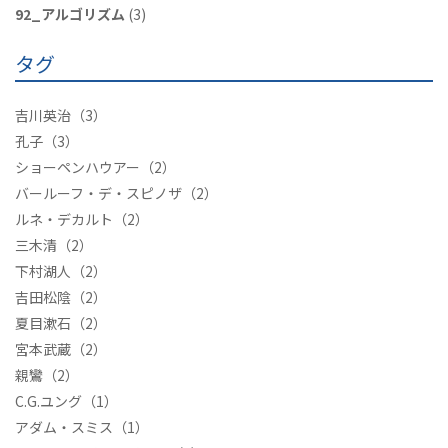
92_アルゴリズム
(3)
タグ
吉川英治
（3）
孔子
（3）
ショーペンハウアー
（2）
バールーフ・デ・スピノザ
（2）
ルネ・デカルト
（2）
三木清
（2）
下村湖人
（2）
吉田松陰
（2）
夏目漱石
（2）
宮本武蔵
（2）
親鸞
（2）
C.G.ユング
（1）
アダム・スミス
（1）