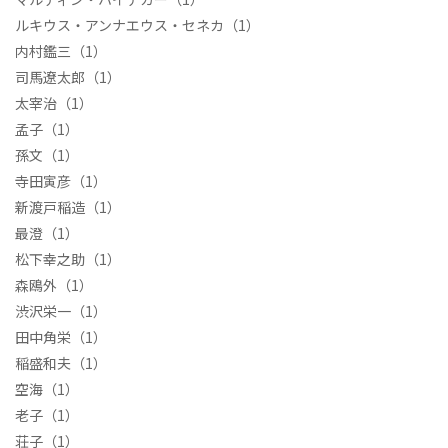
ルキウス・アンナエウス・セネカ
（1）
内村鑑三
（1）
司馬遼太郎
（1）
太宰治
（1）
孟子
（1）
孫文
（1）
寺田寅彦
（1）
新渡戸稲造
（1）
最澄
（1）
松下幸之助
（1）
森鴎外
（1）
渋沢栄一
（1）
田中角栄
（1）
稲盛和夫
（1）
空海
（1）
老子
（1）
荘子
（1）