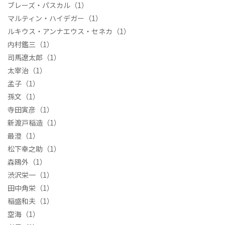
ブレーズ・パスカル
（1）
マルティン・ハイデガー
（1）
ルキウス・アンナエウス・セネカ
（1）
内村鑑三
（1）
司馬遼太郎
（1）
太宰治
（1）
孟子
（1）
孫文
（1）
寺田寅彦
（1）
新渡戸稲造
（1）
最澄
（1）
松下幸之助
（1）
森鴎外
（1）
渋沢栄一
（1）
田中角栄
（1）
稲盛和夫
（1）
空海
（1）