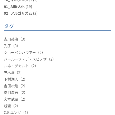
91_AI擬人化
(19)
92_アルゴリズム
(3)
タグ
吉川英治
（3）
孔子
（3）
ショーペンハウアー
（2）
バールーフ・デ・スピノザ
（2）
ルネ・デカルト
（2）
三木清
（2）
下村湖人
（2）
吉田松陰
（2）
夏目漱石
（2）
宮本武蔵
（2）
親鸞
（2）
C.G.ユング
（1）